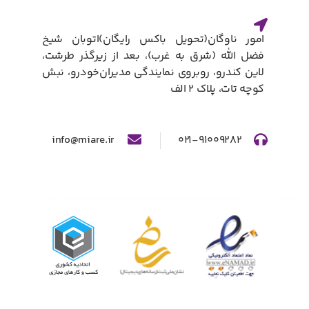
امور ناوگان(تحویل باکس رایگان)​اتوبان شیخ
فضل الله (شرق به غرب)، بعد از زیرگذر طرشت،
لاین کندرو، روبروی نمایندگی مدیران‌خودرو، نبش
کوچه تات، پلاک ۲ الف​
info@miare.ir
۰۲۱-۹۱۰۰۹۲۸۲