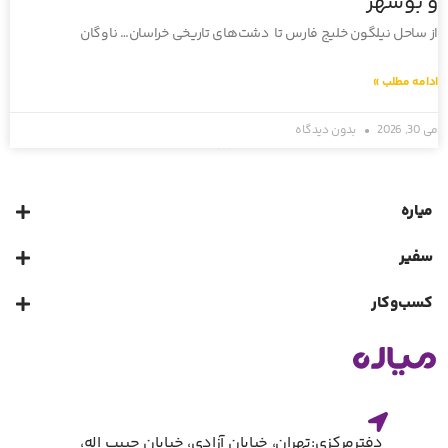
و بوشهر
از ساحل نیلگون خلیج فارس تا دشت‌های تاریخی خراسان… ناوگان
ادامه مطلب »
می 30, 2026
بدون دیدگاه
« قبلی
بعدی »
میاره
سفیر
کسب‌و‌کار
دفترمرکزی:تهران، خیابان آزادی، خیابان حبیب اله،