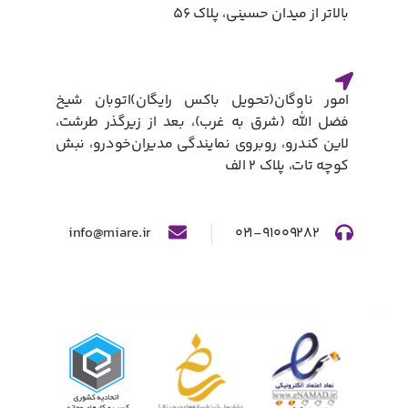
بالاتر از میدان حسینی، پلاک ۵۶
امور ناوگان(تحویل باکس رایگان)​اتوبان شیخ
فضل الله (شرق به غرب)، بعد از زیرگذر طرشت،
لاین کندرو، روبروی نمایندگی مدیران‌خودرو، نبش
کوچه تات، پلاک ۲ الف​
info@miare.ir
۰۲۱-۹۱۰۰۹۲۸۲