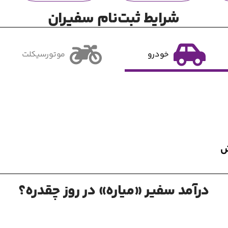
شرایط ثبت‌نام سفیران
خودرو
موتورسیکلت
ش
درآمد سفیر «میاره» در روز چقدره؟
2