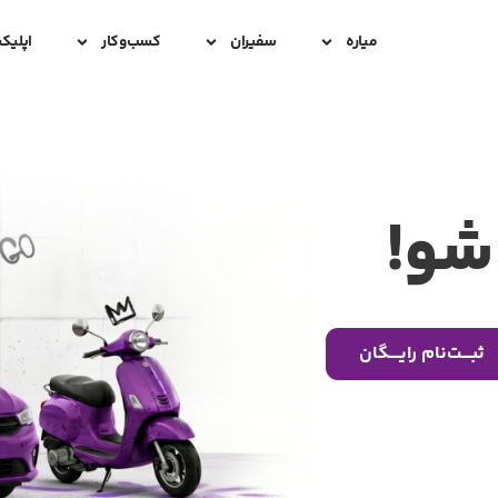
میاره
سفیران
کسب‌و‌کار
اپلیک
شو!
ثبــــت‌نام رایـــــگان