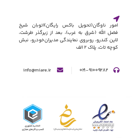
امور ناوگان(تحویل باکس رایگان)​اتوبان شیخ
فضل الله (شرق به غرب)، بعد از زیرگذر طرشت،
لاین کندرو، روبروی نمایندگی مدیران‌خودرو، نبش
کوچه تات، پلاک ۲ الف​
info@miare.ir
۰۲۱-۹۱۰۰۹۲۸۲