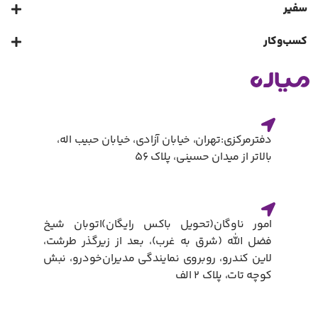
سفیر
کسب‌و‌کار
دفترمرکزی:تهران، خیابان آزادی، خیابان حبیب اله،
بالاتر از میدان حسینی، پلاک ۵۶
امور ناوگان(تحویل باکس رایگان)​اتوبان شیخ
فضل الله (شرق به غرب)، بعد از زیرگذر طرشت،
لاین کندرو، روبروی نمایندگی مدیران‌خودرو، نبش
کوچه تات، پلاک ۲ الف​