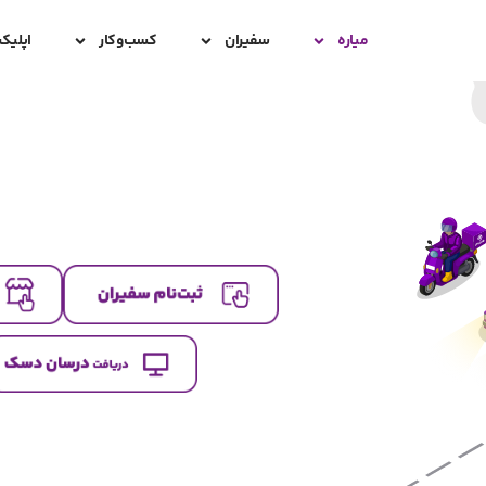
میاره
سفیران
کسب‌و‌کار
اپلیک