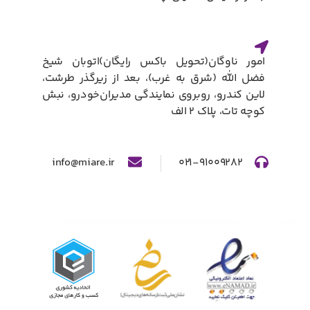
امور ناوگان(تحویل باکس رایگان)​اتوبان شیخ
فضل الله (شرق به غرب)، بعد از زیرگذر طرشت،
لاین کندرو، روبروی نمایندگی مدیران‌خودرو، نبش
کوچه تات، پلاک ۲ الف​
info@miare.ir
۰۲۱-۹۱۰۰۹۲۸۲