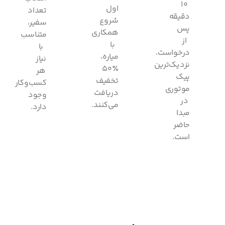
۱۰
اول
تعداد
دقیقه
شروع
سفیر،
پس
همکاری
متناسب
از
با
با
درخواست،
میاره،
نیاز
نزدیک‌ترین
٪۵۰
هر
پیک
تخفیف
کسب‌وکار
موتوری
دریافت
وجود
در
می‌کنند.
دارد.
مبدا
حاضر
است.