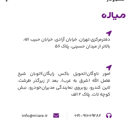
دفترمرکزی:تهران، خیابان آزادی، خیابان حبیب اله،
بالاتر از میدان حسینی، پلاک ۵۶
امور ناوگان(تحویل باکس رایگان)​اتوبان شیخ
فضل الله (شرق به غرب)، بعد از زیرگذر طرشت،
لاین کندرو، روبروی نمایندگی مدیران‌خودرو، نبش
کوچه تات، پلاک ۲ الف​
info@miare.ir
۰۲۱-۹۱۰۰۹۲۸۲