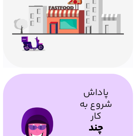
پاداش
شروع به
کار
چند