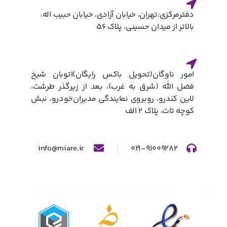
دفترمرکزی:تهران، خیابان آزادی، خیابان حبیب اله،
بالاتر از میدان حسینی، پلاک ۵۶
امور ناوگان(تحویل باکس رایگان)​اتوبان شیخ
فضل الله (شرق به غرب)، بعد از زیرگذر طرشت،
لاین کندرو، روبروی نمایندگی مدیران‌خودرو، نبش
کوچه تات، پلاک ۲ الف​
info@miare.ir
۰۲۱-۹۱۰۰۹۲۸۲