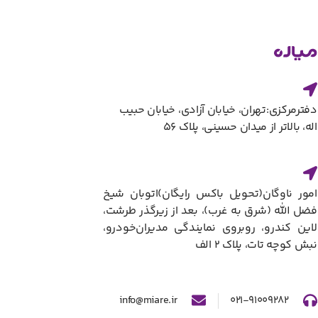
دفترمرکزی:تهران، خیابان آزادی، خیابان حبیب
اله، بالاتر از میدان حسینی، پلاک ۵۶
امور ناوگان(تحویل باکس رایگان)​اتوبان شیخ
فضل الله (شرق به غرب)، بعد از زیرگذر طرشت،
لاین کندرو، روبروی نمایندگی مدیران‌خودرو،
نبش کوچه تات، پلاک ۲ الف​
info@miare.ir
۰۲۱-۹۱۰۰۹۲۸۲